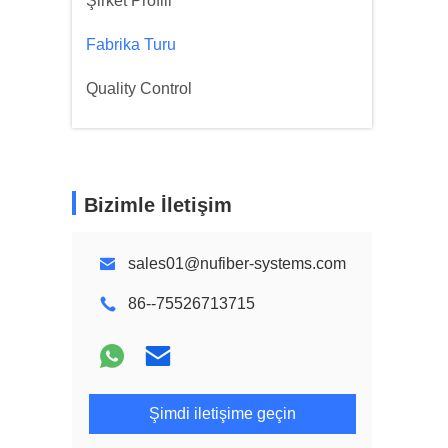
Şirket Profili
Fabrika Turu
Quality Control
Bizimle İletişim
sales01@nufiber-systems.com
86--75526713715
Şimdi iletişime geçin