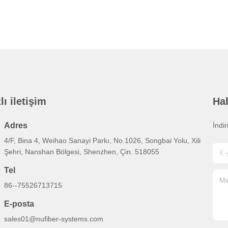
lı iletişim
Ha
Adres
İndi
4/F, Bina 4, Weihao Sanayi Parkı, No.1026, Songbai Yolu, Xili
Şehri, Nanshan Bölgesi, Shenzhen, Çin. 518055
Tel
86--75526713715
E-posta
sales01@nufiber-systems.com