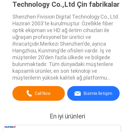
Technology Co.,Ltd Çin fabrikalar
Shenzhen Fivision Digital Technology Co., Ltd.
Haziran 2003'te kurulmuştur. Özellikle fiber
optik ekipman ve HD ağ iletim cihazları ile
uğraşan profesyonel bir üretici ve
ihracatçıdır.Merkezi Shenzhen'de, ayrıca
Hangzhou, Kunming'de ofisleri vardır. İş ve
müşteriler 20'den fazla ülkede ve bölgede
bulunmaktadır. Tüm dünyadaki müşterilere
kapsamlı ürünler, en son teknoloji ve
müşterilerin yüksek kaliteli ağ platformu
oluşturmasına yardımcı olmak için
profesyonel hizmetler sunmaya
Call Now
Bizimle İletişim
kararlıyız.Müşterilerin gerçek ihtiyaçlarıyla
birleştirildi, ve müşterilerin kapsamlı bir
çözüm talebini karşılamak i...
En iyi ürünleri