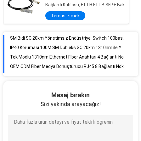
SM Bidi SC 20km Yönetimsiz Endüstriyel Switch 100base Fx Tx Medya Dönüştürücü
Bağlantı Kablosu, FTTH FTTB SFP+ Bakır
IP40 Koruması 100M SM Dubleks SC 20km 1310nm ile Yönetilmeyen Endüstriyel Anahtar
Kablo
Temas etmek
Tek Modlu 1310nm Ethernet Fiber Anahtarı 4 Bağlantı Noktalı Fiber Ortam Dönüştürücü
OEM ODM Fiber Medya Dönüştürücü RJ45 8 Bağlantı Noktalı Yönetilmeyen Ethernet Anahtarı
Sfp Bağlantı Noktalı DC10-52V IP40 ile 8 Bağlantı Noktalı Yönetilmeyen Endüstriyel Anahtar
Alüminyum Alaşımlı Malzeme ile SFP Yuvası Yönetilmeyen Endüstriyel Anahtar 1000Mbps
Çift Fiber 1000M Yönetilmeyen Endüstriyel Anahtar, 2 Ethernet Bağlantı Noktalı Optik Medya Dönüştürücü
1000M Yönetilmeyen Endüstriyel Anahtar 4 Bağlantı Noktalı Medya Dönüştürücü Rj45 - Fiber
Yönetilmeyen Tek Modlu Rj45 Fiber Dönüştürücü 3 Yıl Garanti
10/100M Endüstriyel Fiber Medya Dönüştürücü SM bidi SC 20km 1310/1550nm -40~+85degree
Mesaj bırakın
1000M Endüstriyel 1xRj45+1xSFP medya dönüştürücü Dış mekan Ağı için Din rayı IP40 -40-85 derece
Sizi yakında arayacağız!
Endüstriyel Ethernet anahtarı 2 port 10/100/1000M Ethernet portları ve 1 port 1000Mbps SC Fiber
1000M Endüstriyel Fiber Ethernet anahtarı Din-ray duvara montajlı 2 Rj45+1x1000M SFP Yuvası
NuFiber NF514G-SC20A/B Yönetilmeyen Endüstriyel Değiştirici 4 Port 10/100/1000M RJ45 1 Port 1000Mbps SC Fiber
10/100M Endüstriyel Ethernet anahtarı Din-ray duvara montajlı 8 Rj45 UTP bağlantı noktası