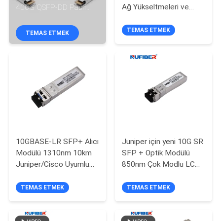
KONTROL
Ağ Yükseltmeleri ve
400G QSFP-DD Pasif
Yüksek Yoğunluklu DCI
Doğrudan Bağlantı Bakır
için
Kablo DAC
TEMAS ETMEK
TEMAS ETMEK
BIZIMLE
ILETIŞIME
GEÇIN
HABERLER
BIR
10GBASE-LR SFP+ Alıcı
Juniper için yeni 10G SR
TEKLIF
Modülü 1310nm 10km
SFP + Optik Modülü
Juniper/Cisco Uyumlu
850nm Çok Modlu LC
ISTEĞI
SMF Duplex LC
Duplex Genişletilmiş
DDM/DOM Optik Alıcı
550m Uzaklık Tamamen
TEMAS ETMEK
TEMAS ETMEK
SITE
Test Edildi & DDM
Desteklendi
HARITASI