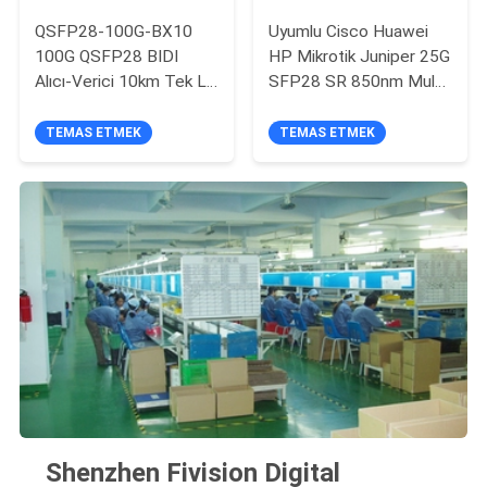
QSFP28-100G-BX10
Uyumlu Cisco Huawei
100G QSFP28 BIDI
HP Mikrotik Juniper 25G
Alıcı-Verici 10km Tek LC
SFP28 SR 850nm Multi
100G Alıcı-Verici
Mode Duplex LC 100M
Destek DDM Optik Alıcı
TEMAS ETMEK
TEMAS ETMEK
Modülü
Shenzhen Fivision Digital