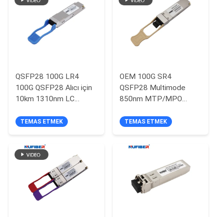
GIZLILIK
POLITIKASI
QSFP28 100G LR4
OEM 100G SR4
100G QSFP28 Alıcı için
QSFP28 Multimode
10km 1310nm LC
850nm MTP/MPO
Bağlantı Optik Modülü
Connector 100m
compatible with Cisco
TEMAS ETMEK
TEMAS ETMEK