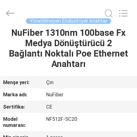
Fivision
Digital
Technology
Co.,Ltd.
All
Yönetilmeyen Endüstriyel Anahtar
Rights
Reserved.
Developed
NuFiber 1310nm 100base Fx
EV
by
ECER
Medya Dönüştürücü 2
ÜRÜN:%
Bağlantı Noktalı Poe Ethernet
S
Anahtarı
HAKKIMIZDA
Menşe yeri:
Çin
Marka adı:
NuFiber
FABRIKA
Sertifika:
CE
TURU
Model
NF512F-SC20
numarası:
KALITE