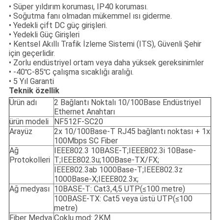
• Süper yıldırım koruması, IP40 koruması.
• Soğutma fanı olmadan mükemmel ısı giderme.
• Yedekli çift DC güç girişleri.
• Yedekli Güç Girişleri
• Kentsel Akıllı Trafik İzleme Sistemi (ITS), Güvenli Şehir
için geçerlidir.
• Zorlu endüstriyel ortam veya daha yüksek gereksinimler
• -40℃-85℃ çalışma sıcaklığı aralığı.
• 5 Yıl Garanti
Teknik özellik
Ürün adı
2 Bağlantı Noktalı 10/100Base Endüstriyel
Ethernet Anahtarı
ürün modeli
NF512F-SC20
Arayüz
2x 10/100Base-T RJ45 bağlantı noktası + 1x
100Mbps SC Fiber
Ağ
IEEE802.3 10BASE-T;IEEE802.3i 10Base-
Protokolleri
T;IEEE802.3u;100Base-TX/FX;
IEEE802.3ab 1000Base-T;IEEE802.3z
1000Base-X;IEEE802.3x;
Ağ medyası
10BASE-T: Cat3,4,5 UTP(≤100 metre)
100BASE-TX: Cat5 veya üstü UTP(≤100
metre)
Fiber Medya
Çoklu mod: 2KM