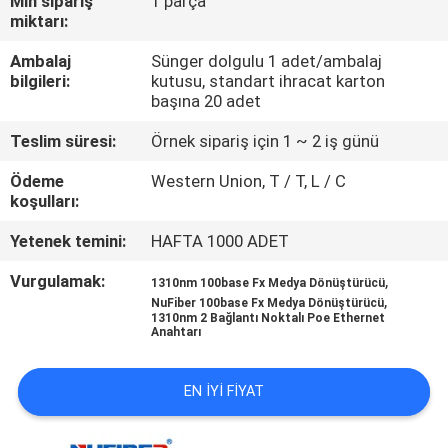
Min sipariş
1 parça
KONTROL
miktarı:
Ambalaj
Sünger dolgulu 1 adet/ambalaj
BIZIMLE
bilgileri:
kutusu, standart ihracat karton
başına 20 adet
ILETIŞIME
GEÇIN
Teslim süresi:
Örnek sipariş için 1 ~ 2 iş günü
Ödeme
Western Union, T / T, L / C
koşulları:
HABERLER
Yetenek temini:
HAFTA 1000 ADET
BIR
Vurgulamak:
,
1310nm 100base Fx Medya Dönüştürücü
,
TEKLIF
NuFiber 100base Fx Medya Dönüştürücü
1310nm 2 Bağlantı Noktalı Poe Ethernet
Anahtarı
ISTEĞI
EN IYI FIYAT
SITE
HARITASI