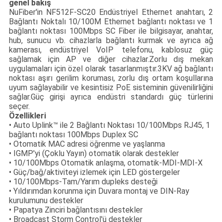
genel bakış
NuFiber'in NF512F-SC20 Endüstriyel Ethernet anahtarı, 2
Bağlantı Noktalı 10/100M Ethernet bağlantı noktası ve 1
bağlantı noktası 100Mbps SC Fiber ile bilgisayar, anahtar,
hub, sunucu vb. cihazlarla bağlantı kurmak ve ayrıca ağ
kamerası, endüstriyel VoIP telefonu, kablosuz güç
sağlamak için AP ve diğer cihazlar.Zorlu dış mekan
uygulamaları için özel olarak tasarlanmıştır.3KV ağ bağlantı
noktası aşırı gerilim koruması, zorlu dış ortam koşullarına
uyum sağlayabilir ve kesintisiz PoE sisteminin güvenilirliğini
sağlar.Güç girişi ayrıca endüstri standardı güç türlerini
seçer.
Özellikleri
• Auto Uplink™ ile 2 Bağlantı Noktası 10/100Mbps RJ45, 1
bağlantı noktası 100Mbps Duplex SC
• Otomatik MAC adresi öğrenme ve yaşlanma
• IGMP'yi (Çoklu Yayın) otomatik olarak destekler
• 10/100Mbps Otomatik anlaşma, otomatik-MDI-MDI-X
• Güç/bağ/aktiviteyi izlemek için LED göstergeler
• 10/100Mbps-Tam/Yarım dupleks desteği
• Yıldırımdan korunma için Duvara montaj ve DIN-Ray
kurulumunu destekler
• Papatya Zinciri bağlantısını destekler
• Broadcast Storm Control'ü destekler