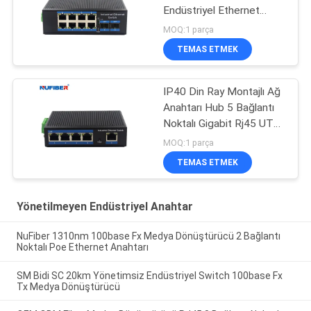
Endüstriyel Ethernet
Anahtarı Din Ray Montajı
MOQ:1 parça
TEMAS ETMEK
IP40 Din Ray Montajlı Ağ
Anahtarı Hub 5 Bağlantı
Noktalı Gigabit Rj45 UTP
Arayüzü
MOQ:1 parça
TEMAS ETMEK
Yönetilmeyen Endüstriyel Anahtar
NuFiber 1310nm 100base Fx Medya Dönüştürücü 2 Bağlantı
Noktalı Poe Ethernet Anahtarı
SM Bidi SC 20km Yönetimsiz Endüstriyel Switch 100base Fx
Tx Medya Dönüştürücü