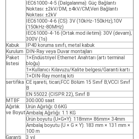
IEC61000-4-5 (Dalgalanma): Güç Bağlantı
Noktası: ±2kV/DM, ±4kV/CM;Veri Bağlantı
Noktası: ±2kV
IEC61000-4-6 (CS): 3V (10kHz-150kHz);10V
(150kHz-80MHz)
IEC61000-4-16 (Ortak mod iletimi): 30V (devam),
300V (1s)
Kabuk
IP40 koruma sınıfı, metal kabuk
Kurulum
DIN-Ray veya Duvar montajları
Paket
1×Endüstriyel Ethernet Anahtarı (artı terminal
listesi
bloğu)
1×Kullanıcı Kılavuzu/Kalite belgesi/Garanti kartı
1×DIN-Ray montaj kiti
sertifika
CE işareti, ticari;FCC Bölüm 15 Sınıf B;VCCI Sınıf
B
EN 55022 (CISPR 22), Sınıf B
MTBF
300.000 saat
Ağırlık
Ürün Ağırlığı: 0.6KG
ve Boyut
Ambalaj Ağırlığı: 1.1 KG
Ürün boyutu (U×G×Y): 118mm× 86mm× 34mm
Ambalaj boyutu (U × G × Y): 183 mm × 131 mm ×
100 m
Garanti
3 yıl