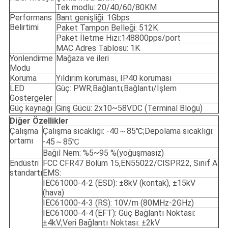
Tek modlu: 20/40/60/80KM
Performans
Bant genişliği: 1Gbps
Belirtimi
Paket Tampon Belleği: 512K
Paket İletme Hızı:148800pps/port
MAC Adres Tablosu: 1K
Yönlendirme
Mağaza ve ileri
Modu
Koruma
Yıldırım koruması, IP40 koruması
LED
Güç: PWR;Bağlantı;Bağlantı/İşlem
Göstergeler
Güç kaynağı
Giriş Gücü: 2x10~58VDC (Terminal Bloğu)
Diğer Özellikler
Çalışma
Çalışma sıcaklığı: -40～85℃;Depolama sıcaklığı:
ortamı
-45～85℃
Bağıl Nem: %5~95 %(yoğuşmasız)
Endüstri
FCC CFR47 Bölüm 15,EN55022/CISPR22, Sınıf A
standartı
EMS:
IEC61000-4-2 (ESD): ±8kV (kontak), ±15kV
(hava)
IEC61000-4-3 (RS): 10V/m (80MHz-2GHz)
IEC61000-4-4 (EFT): Güç Bağlantı Noktası:
±4kV;Veri Bağlantı Noktası: ±2kV