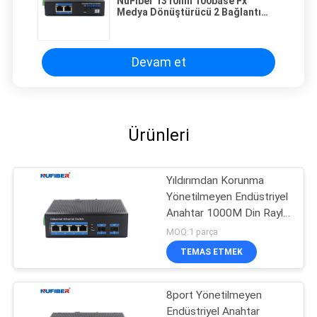
NuFiber 1310nm 100base Fx
Medya Dönüştürücü 2 Bağlantı
Noktalı Poe Ethernet Anahtarı
Devam et
Ürünleri
Yıldırımdan Korunma
Yönetilmeyen Endüstriyel
Anahtar 1000M Din Raylı
Ethernet Anahtarı
MOQ:1 parça
TEMAS ETMEK
8port Yönetilmeyen
Endüstriyel Anahtar