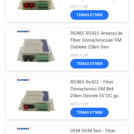
Modem
MOQ:1 çift
GIZLILIK
TEMAS ETMEK
12
POLITIKASI
RS485 RS422 Arayüzü ile
10G XFP Alıcı-Verici
Fiber Dönüştürücüye SM
Dubleks 20km Seri
MOQ:1 çift
TEMAS ETMEK
RS485 Rs422 - Fiber
83
Dönüştürücü SM Bidi
1.25G SFP Alıcı-
20km Destek 5V DC güç
girişi
MOQ:1 çift
Verici
TEMAS ETMEK
OEM ODM Seri - Fiber