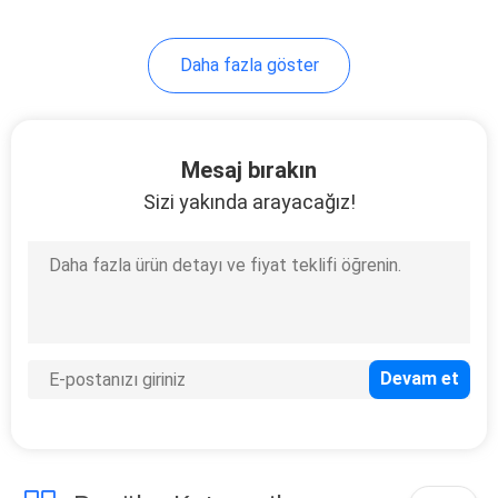
51
Daha fazla göster
Doğrudan Bağlantı
Kablosu
Mesaj bırakın
Sizi yakında arayacağız!
131
Yönetilmeyen
Endüstriyel Anahtar