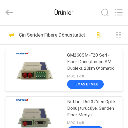
Digital
Technology
Co.,Ltd.
Ürünler
All
Rights
Reserved.
Developed
by
EV
53
ECER
Çin Seriden Fibere Dönüştürücü
100G QSFP28 Alıcı-
ÜRÜN:%
Verici
GM268SM-F20 Seri -
S
Fiber Dönüştürücü SM
Dubleks 20km Otomatik
HAKKIMIZDA
Test Sinyal Hızı
MOQ:1 çift
TEMAS ETMEK
34
FABRIKA
40G QSFP + Alıcı-
Nufiber Rs232'den Optik
TURU
Dönüştürücüye, Seriden
Verici
Fiber Medya
KALITE
Dönüştürücüye
MOQ:1 çift