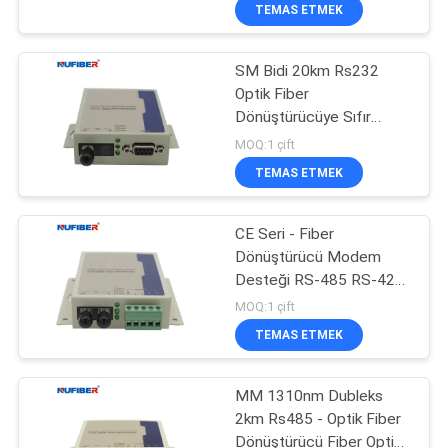
KONTROL
TEMAS ETMEK
SM Bidi 20km Rs232
BIZIMLE
24
Optik Fiber
ILETIŞIME
Dönüştürücüye Sıfır
25G SFP28 Alıcı-
GEÇIN
Gecikme Otomatik İletim
MOQ:1 çift
Verici
TEMAS ETMEK
HABERLER
CE Seri - Fiber
Dönüştürücü Modem
BIR
Desteği RS-485 RS-422
79
TEKLIF
Arayüzü
MOQ:1 çift
10G SFP + Alıcı-
ISTEĞI
TEMAS ETMEK
Verici
MM 1310nm Dubleks
SITE
2km Rs485 - Optik Fiber
HARITASI
Dönüştürücü Fiber Optik