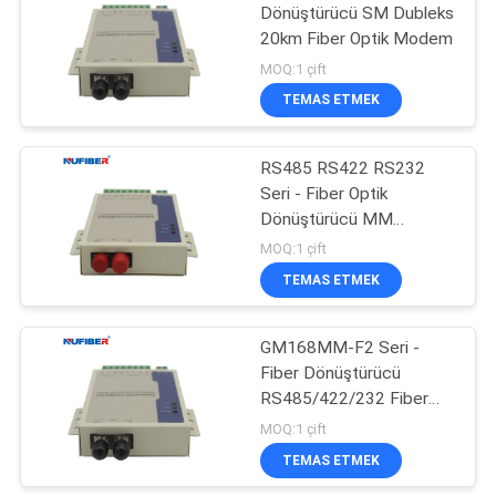
Dönüştürücü SM Dubleks
20km Fiber Optik Modem
35
MOQ:1 çift
TEMAS ETMEK
Bakır Modülü
RS485 RS422 RS232
Seri - Fiber Optik
Dönüştürücü MM
Dubleks 2km
MOQ:1 çift
GM168MM-F2
TEMAS ETMEK
63
GM168MM-F2 Seri -
Aktif Optik Kablo
Fiber Dönüştürücü
RS485/422/232 Fiber
Modem MM Dubleks
MOQ:1 çift
2km
TEMAS ETMEK