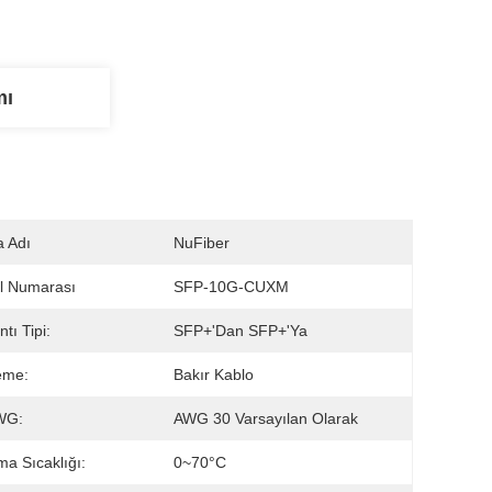
mı
 Adı
NuFiber
l Numarası
SFP-10G-CUXM
tı Tipi:
SFP+'dan SFP+'ya
eme:
Bakır Kablo
WG:
AWG 30 Varsayılan Olarak
ma Sıcaklığı:
0~70°C