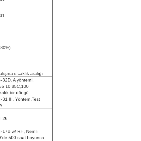
31
 80%)
alışma sıcaklık aralığı
-32D. A yöntemi.
-55 10 85C,100
kalık bir döngü.
-31 III. Yöntem,Test
A
4-26
4-17B w/ RH, Nemli
'de 500 saat boyunca