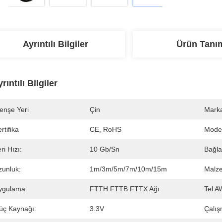
Ayrıntılı Bilgiler
Ürün Tanı
rıntılı Bilgiler
enşe Yeri
Çin
Marka
rtifika
CE, RoHS
Mode
ri Hızı:
10 Gb/sn
Bağlan
zunluk:
1m/3m/5m/7m/10m/15m
Malz
ygulama:
FTTH FTTB FTTX Ağı
Tel A
üç Kaynağı:
3.3V
Çalış