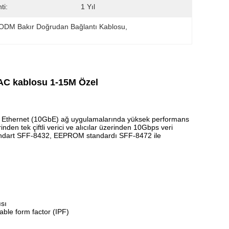
ti:
1 Yıl
ODM Bakır Doğrudan Bağlantı Kablosu
, 
DAC kablosu 1-15M Özel
it Ethernet (10GbE) ağ uygulamalarında yüksek performans
nden tek çiftli verici ve alıcılar üzerinden 10Gbps veri
tandart SFF-8432, EEPROM standardı SFF-8472 ile
ısı
able form factor (IPF)