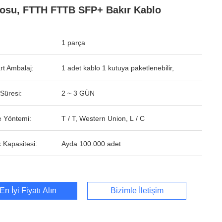
osu, FTTH FTTB SFP+ Bakır Kablo
1 parça
rt Ambalaj:
1 adet kablo 1 kutuya paketlenebilir,
Süresi:
2 ~ 3 GÜN
 Yöntemi:
T / T, Western Union, L / C
 Kapasitesi:
Ayda 100.000 adet
En İyi Fiyatı Alın
Bizimle İletişim