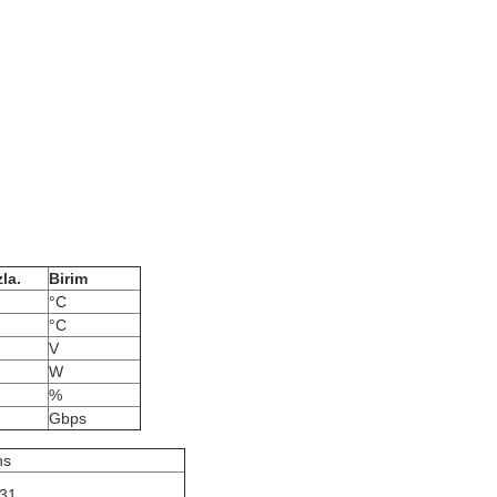
la.
Birim
°C
°C
V
W
%
Gbps
ns
31