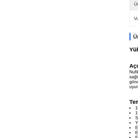
Ür
V
Ü
Yük
Aç
Nufi
sağl
gönd
uyum
Tem
1
1
S
Y
E
E
E