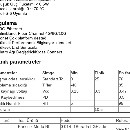
üşük Güç Tüketimi < 0.5W
ıcaklık aralığı: 0 ~ 70 °C
oHS-6 Uyumlu
gulama
0G Ethernet
nfiniBand, Fiber Channel 4G/8G/10G
onet Çok platform desteği
üksek Performanslı Bilgisayar kümeleri
üksek End Sunucular
etro Ağı Değiştirici/Kross Connect
nik parametreler
ametreler
Simge
Min.
Tipik
En faz
şma odası sıcaklığı
Standart Tc
0
25
70
lama sıcaklığı
T 'ler
-40
85
kaynağı voltajı
Vcc
3.13
3.3
3.47
 Kaybedilmesi
PD
0.5
ikli Nemlilik
RH
5
95
 oranı
10.5
 Türü
Test Ürünü
Hedef
Refera
Farklılık Modu RL
0.01
4. 1
Burada f GHz'de
SFF 84