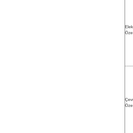
Elekt
Özel
Çev
Özel