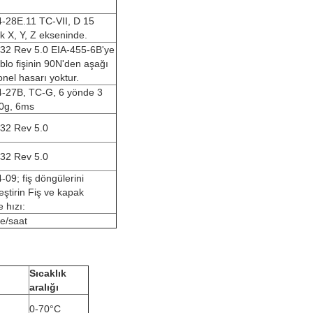
-28E.11 TC-VII, D 15
ık X, Y, Z ekseninde.
32 Rev 5.0 EIA-455-6B'ye
blo fişinin 90N'den aşağı
onel hasarı yoktur.
4-27B, TC-G, 6 yönde 3
00g, 6ms
32 Rev 5.0
32 Rev 5.0
-09; fiş döngülerini
eştirin Fiş ve kapak
 hızı:
e/saat
Sıcaklık
aralığı
0-70°C