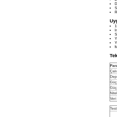
D
S
R
Uy
1
I
S
Y
Y
M
Tek
Par
Çalı
Depo
Güç 
Güç
Nitel
Veri
Test