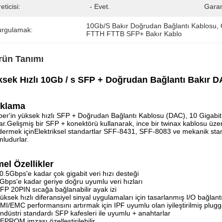
eticisi:
- Evet.
Garan
10Gb/S Bakır Doğrudan Bağlantı Kablosu
, 
urgulamak:
FTTH FTTB SFP+ Bakır Kablo
rün Tanımı
sek Hızlı 10Gb / s SFP + Doğrudan Bağlantı Bakır 
ıklama
ber'in yüksek hızlı SFP + Doğrudan Bağlantı Kablosu (DAC), 10 Gigab
ar.Gelişmiş bir SFP + konektörü kullanarak, ince bir twinax kablosu üzeri
ermek içinElektriksel standartlar SFF-8431, SFF-8083 ve mekanik s
ludurlar.
el Özellikler
0.5Gbps'e kadar çok gigabit veri hızı desteği
Gbps'e kadar geriye doğru uyumlu veri hızları
FP 20PIN sıcağa bağlanabilir ayak izi
üksek hızlı diferansiyel sinyal uygulamaları için tasarlanmış I/O bağlant
MI/EMC performansını artırmak için IPF uyumlu olan iyileştirilmiş plugg
ndüstri standardı SFP kafesleri ile uyumlu + anahtarlar
EPROM imzası özelleştirilebilir.