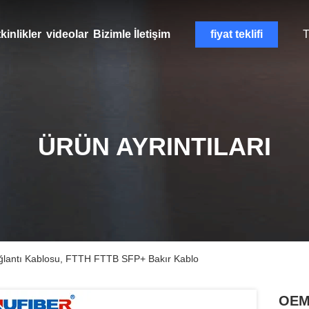
kinlikler
videolar
Bizimle İletişim
fiyat teklifi
T
ÜRÜN AYRINTILARI
antı Kablosu, FTTH FTTB SFP+ Bakır Kablo
OEM 