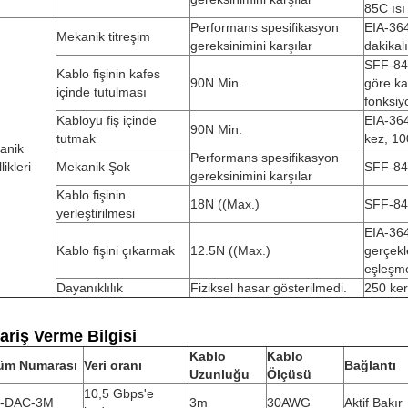
85C ısı
Performans spesifikasyon
EIA-364
Mekanik titreşim
gereksinimini karşılar
dakikal
SFF-84
Kablo fişinin kafes
90N Min.
göre ka
içinde tutulması
fonksiy
Kabloyu fiş içinde
EIA-36
90N Min.
tutmak
kez, 1
anik
Performans spesifikasyon
likleri
Mekanik Şok
SFF-84
gereksinimini karşılar
Kablo fişinin
18N ((Max.)
SFF-84
yerleştirilmesi
EIA-364
Kablo fişini çıkarmak
12.5N ((Max.)
gerçekl
eşleşme
Dayanıklılık
Fiziksel hasar gösterilmedi.
250 ker
ariş Verme Bilgisi
Kablo
Kablo
üm Numarası
Veri oranı
Bağlantı
Uzunluğu
Ölçüsü
10,5 Gbps'e
-DAC-3M
3m
30AWG
Aktif Bakır