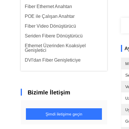
Fiber Ethernet Anahtarı
POE ile Çalışan Anahtar
Fiber Video Dönüştürücü
Seriden Fibere Dönüştürücü
Ethernet Üzerinden Koaksiyel
Ay
Genişletici
DVI'dan Fiber Genişleticiye
M
Se
Ve
Bizimle İletişim
U
U
Şimdi iletişime geçin
G