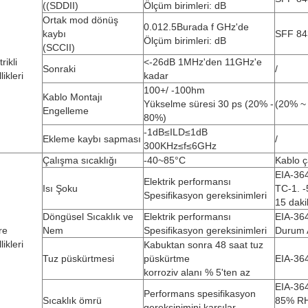
((SDDII)
Ölçüm birimleri: dB
Ortak mod dönüş
0.01
2.5
Burada f GHz'de
kaybı
SFF 84
Ölçüm birimleri: dB
(SCCII)
rikli
<-26dB 1MHz'den 11GHz'e
Sonraki
/
likleri
kadar
100+/ -100hm
Kablo Montajı
Yükselme süresi 30 ps (20% -
(20% ~
Engelleme
80%)
-1dB≤ILD≤1dB
Ekleme kaybı sapması
/
300KHz≤f≤6GHz
Çalışma sıcaklığı
-40~85°C
Kablo ç
EIA-364
Elektrik performansı
Isı Şoku
TC-1. 
Spesifikasyon gereksinimleri
15 daki
Döngüsel Sıcaklık ve
Elektrik performansı
EIA-364
re
Nem
Spesifikasyon gereksinimleri
Durum 
likleri
Kabuktan sonra 48 saat tuz
Tuz püskürtmesi
püskürtme
EIA-36
korroziv alanı % 5'ten az
EIA-36
Performans spesifikasyon
Sıcaklık ömrü
85% RH
gereksinimini karşılar