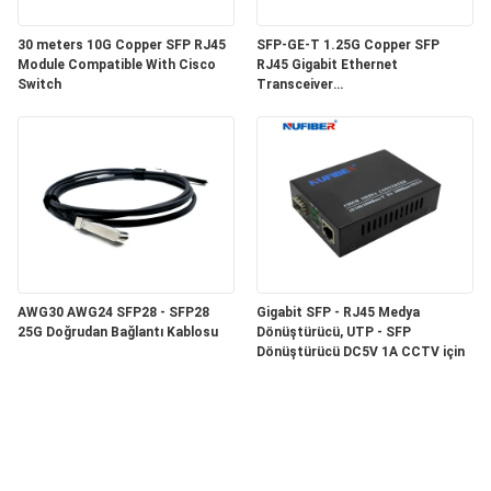
30 meters 10G Copper SFP RJ45
SFP-GE-T 1.25G Copper SFP
Module Compatible With Cisco
RJ45 Gigabit Ethernet
Switch
Transceiver
SGMII/SERDES/100BASE-FX
Copper Module
AWG30 AWG24 SFP28 - SFP28
Gigabit SFP - RJ45 Medya
25G Doğrudan Bağlantı Kablosu
Dönüştürücü, UTP - SFP
Dönüştürücü DC5V 1A CCTV için