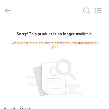
Digital
Technology
Co.,Ltd.
All
Rights
Reserved.
Developed
by
EV
ECER
Sorry! This product is no longer available.
ÜRÜN:%
Let's see if there are any related products that interest
you
S
HAKKIMIZDA
FABRIKA
TURU
KALITE