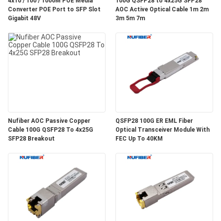
4x10 / 100 / 1000M POE Media
100G QSFP28 to 4x25G SFP28
Converter POE Port to SFP Slot
AOC Active Optical Cable 1m 2m
Gigabit 48V
3m 5m 7m
GIZLILIK
POLITIKASI
Nufiber AOC Passive Copper
QSFP28 100G ER EML Fiber
Cable 100G QSFP28 To 4x25G
Optical Transceiver Module With
SFP28 Breakout
FEC Up To 40KM