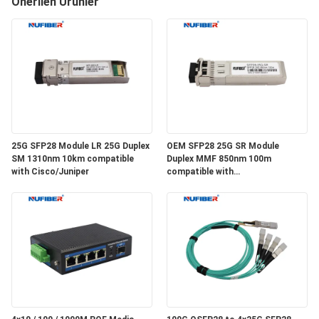
Önerilen Ürünler
KONTROL
BIZIMLE
ILETIŞIME
GEÇIN
HABERLER
25G SFP28 Module LR 25G Duplex
OEM SFP28 25G SR Module
SM 1310nm 10km compatible
Duplex MMF 850nm 100m
with Cisco/Juniper
compatible with
Cisco/Huawei/H3C
BIR
TEKLIF
ISTEĞI
SITE
HARITASI