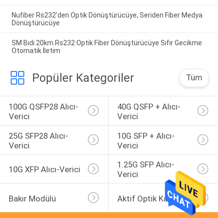
Nufiber Rs232'den Optik Dönüştürücüye, Seriden Fiber Medya
Dönüştürücüye
SM Bidi 20km Rs232 Optik Fiber Dönüştürücüye Sıfır Gecikme
Otomatik İletim
Popüler Kategoriler
Tüm
100G QSFP28 Alıcı-
40G QSFP + Alıcı-
Verici
Verici
25G SFP28 Alıcı-
10G SFP + Alıcı-
Verici
Verici
1.25G SFP Alıcı-
10G XFP Alıcı-Verici
Verici
Bakır Modülü
Aktif Optik Kablo