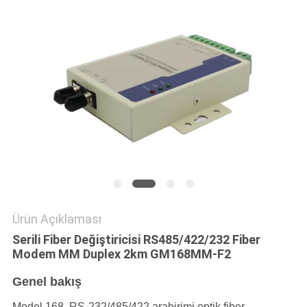
GIZLILIK
POLITIKASI
Ürün Açıklaması
Serili Fiber Değiştiricisi RS485/422/232 Fiber
Modem MM Duplex 2km GM168MM-F2
Genel bakış
Model 168, RS-232/485/422 arabirimi optik fiber