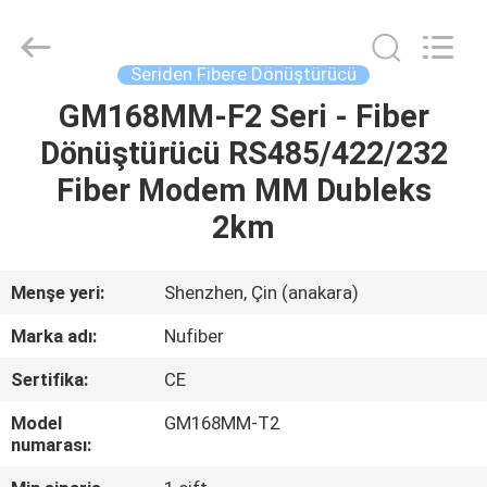
Digital
Technology
Co.,Ltd.
All
Rights
Seriden Fibere Dönüştürücü
Reserved.
Developed
GM168MM-F2 Seri - Fiber
EV
by
ECER
Dönüştürücü RS485/422/232
ÜRÜN:%
Fiber Modem MM Dubleks
S
2km
HAKKIMIZDA
Menşe yeri:
Shenzhen, Çin (anakara)
Marka adı:
Nufiber
FABRIKA
Sertifika:
CE
TURU
Model
GM168MM-T2
numarası:
KALITE