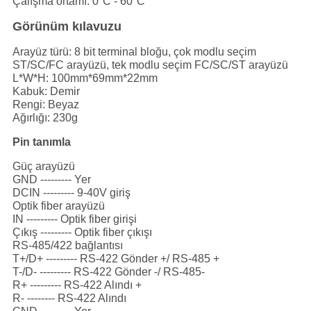
Çalışma ortamı: 0°C - 60°C
Görünüm kılavuzu
Arayüz türü: 8 bit terminal bloğu, çok modlu seçim
ST/SC/FC arayüzü, tek modlu seçim FC/SC/ST arayüzü
L*W*H: 100mm*69mm*22mm
Kabuk: Demir
Rengi: Beyaz
Ağırlığı: 230g
Pin tanımla
Güç arayüzü
GND --------- Yer
DCIN --------- 9-40V giriş
Optik fiber arayüzü
IN --------- Optik fiber girişi
Çıkış --------- Optik fiber çıkışı
RS-485/422 bağlantısı
T+/D+ --------- RS-422 Gönder +/ RS-485 +
T-/D- --------- RS-422 Gönder -/ RS-485-
R+ --------- RS-422 Alındı +
R- -------- RS-422 Alındı