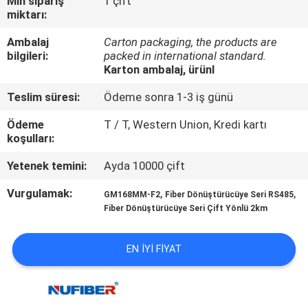
Min sipariş
1 çift
KONTROL
miktarı:
Ambalaj
Carton packaging, the products are
BIZIMLE
bilgileri:
packed in international standard.
Karton ambalaj, ürünl
ILETIŞIME
GEÇIN
Teslim süresi:
Ödeme sonra 1-3 iş günü
Ödeme
T / T, Western Union, Kredi kartı
koşulları:
HABERLER
Yetenek temini:
Ayda 10000 çift
BIR
Vurgulamak:
,
,
GM168MM-F2
Fiber Dönüştürücüye Seri RS485
TEKLIF
Fiber Dönüştürücüye Seri Çift Yönlü 2km
ISTEĞI
EN IYI FIYAT
SITE
HARITASI