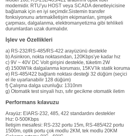
modemidir. RTU'yu HOST veya SCADA denetleyicisine
bağlamak için en iyi seçimdir.Sistemin transfer
fonksiyonunu artırmakİletişim ekipmanları, şimşek
çarpması, dalgalanma, elektromanyetizma gibi tehlikeli
durumlardan uzak durmalıdır.
İşlev ve Özellikleri
a) RS-232/RS-485/RS-422 arayüzünü destekle
b) Asinkron, nokta noktasından, 120Kbps'ye kadar hız
c) 9V ~ 40V DC Volt girişini destekle, tüketim 2W
d) 1500W'lik dalgalanma koruması, 15KV'lik statik koruma
e) RS-485/422 bağlantı noktası desteği 32 düğüm (seçici
el ile uyarlanabilir 128 düğüm)
f) Çalışma dalga uzunluğu: 1310nm
g) Otomatik test sinyali hızı, sıfır gecikme otomatik iletim
Performans kılavuzu
Arayüz: EIARS-232, 485, 422 standardını destekler
Hız: 0-500Kbps
İletişim mesafesi: RS-232 portu 15m, RS-485/422 portu
1500m, optik portu çok modlu 2KM, tek modlu 20KM