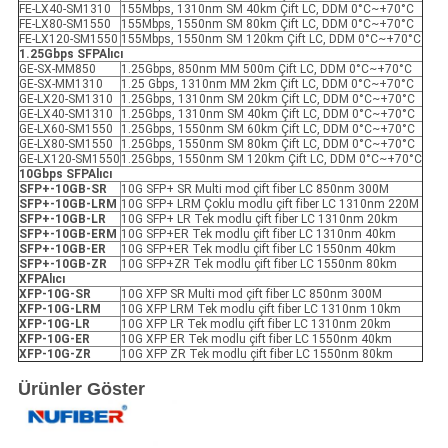
FE-LX40-SM1310
155Mbps, 1310nm SM 40km Çift LC, DDM 0°C~+70°C
FE-LX80-SM1550
155Mbps, 1550nm SM 80km Çift LC, DDM 0°C~+70°C
FE-LX120-SM1550
155Mbps, 1550nm SM 120km Çift LC, DDM 0°C~+70°C
1.25Gbps SFP
Alıcı
GE-SX-MM850
1.25Gbps, 850nm MM 500m Çift LC, DDM 0°C~+70°C
GE-SX-MM1310
1.25 Gbps, 1310nm MM 2km Çift LC, DDM 0°C~+70°C
GE-LX20-SM1310
1.25Gbps, 1310nm SM 20km Çift LC, DDM 0°C~+70°C
GE-LX40-SM1310
1.25Gbps, 1310nm SM 40km Çift LC, DDM 0°C~+70°C
GE-LX60-SM1550
1.25Gbps, 1550nm SM 60km Çift LC, DDM 0°C~+70°C
GE-LX80-SM1550
1.25Gbps, 1550nm SM 80km Çift LC, DDM 0°C~+70°C
GE-LX120-SM1550
1.25Gbps, 1550nm SM 120km Çift LC, DDM 0°C~+70°C
10Gbps SFP
Alıcı
SFP+-10GB-SR
10G SFP+ SR Multi mod çift fiber LC 850nm 300M
SFP+-10GB-LRM
10G SFP+ LRM Çoklu modlu çift fiber LC 1310nm 220M
SFP+-10GB-LR
10G SFP+ LR Tek modlu çift fiber LC 1310nm 20km
SFP+-10GB-ER
M
10G SFP+ER Tek modlu çift fiber LC 1310nm 40km
SFP+-10GB-ER
10G SFP+ER Tek modlu çift fiber LC 1550nm 40km
SFP+-10GB-ZR
10G SFP+ZR Tek modlu çift fiber LC 1550nm 80km
X
FP
Alıcı
XFP
-10G-SR
10G XFP SR Multi mod çift fiber LC 850nm 300M
XFP
-10G-LRM
10G XFP LRM Tek modlu çift fiber LC 1310nm 10km
XFP
-10G-LR
10G XFP LR Tek modlu çift fiber LC 1310nm 20km
XFP
-10G-ER
10G XFP ER Tek modlu çift fiber LC 1550nm 40km
XFP
-10G-ZR
10G XFP ZR Tek modlu çift fiber LC 1550nm 80km
Ürünler Göster