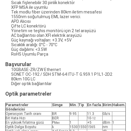
Sıcak fişlenebilir 30 pinlik konektör
XFP MSA ile uyumlu
Tek modlu fiber üzerinden 80km iletim mesafesi
1550nm soğutulmuş EML lazer verici.
APD Alıcısı
Çifte LC konektörü
Yönetim ve teşhis monitörü için 2 tel arayüzü
AC bağlantısı olan XFI elektrik arayüzü
Güç kaynağı voltajları: +3.3V, +5V
Sıcaklık aralığı: 0°C - 70°C
Güç dağılımı: <3.5W
RoHS Uyumlu Parça
Başvurular
10GBASE-ZR/ZW Ethernet
SONET OC-192 / SDH STM-64 ITU-T G.959.1 P1L1-2D2
80km 10G LC
Diğer optik bağlantılar
Optik parametreler
Parametreler
Simge
Min.
Tip
En fazla.
Birim
Hakem.
Göndericisi
Operasyon Tarih oranı
BR
9.95
11.3
Gb/s
Bit Hata Hızı
BER
10
-12
En yüksek fırlatma gücü
P
1
+5
dBm
1
Max
Optik Dalga Boyutu
λ
1530
1550
1565
nm