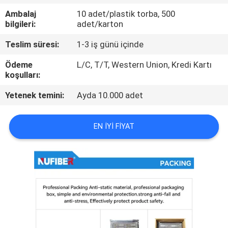
KONTROL
Ambalaj
10 adet/plastik torba, 500
bilgileri:
adet/karton
BIZIMLE
Teslim süresi:
1-3 iş günü içinde
ILETIŞIME
Ödeme
L/C, T/T, Western Union, Kredi Kartı
GEÇIN
koşulları:
Yetenek temini:
Ayda 10.000 adet
HABERLER
EN IYI FIYAT
BIR
TEKLIF
ISTEĞI
SITE
HARITASI