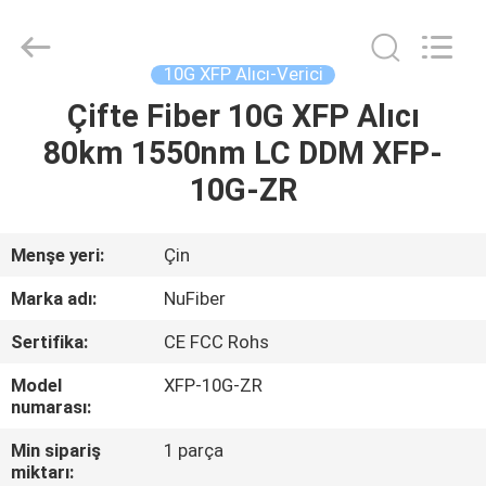
Fivision
Digital
Technology
Co.,Ltd.
All
10G XFP Alıcı-Verici
Rights
Reserved.
Developed
Çifte Fiber 10G XFP Alıcı
EV
by
ECER
80km 1550nm LC DDM XFP-
ÜRÜN:%
10G-ZR
S
Menşe yeri:
Çin
HAKKIMIZDA
Marka adı:
NuFiber
Sertifika:
CE FCC Rohs
FABRIKA
Model
XFP-10G-ZR
TURU
numarası:
Min sipariş
1 parça
KALITE
miktarı: