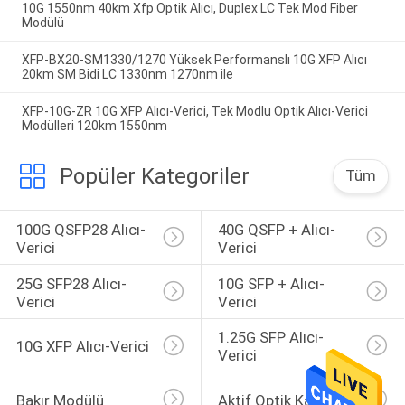
10G 1550nm 40km Xfp Optik Alıcı, Duplex LC Tek Mod Fiber
Modülü
XFP-BX20-SM1330/1270 Yüksek Performanslı 10G XFP Alıcı
20km SM Bidi LC 1330nm 1270nm ile
XFP-10G-ZR 10G XFP Alıcı-Verici, Tek Modlu Optik Alıcı-Verici
Modülleri 120km 1550nm
Popüler Kategoriler
Tüm
100G QSFP28 Alıcı-
40G QSFP + Alıcı-
Verici
Verici
25G SFP28 Alıcı-
10G SFP + Alıcı-
Verici
Verici
1.25G SFP Alıcı-
10G XFP Alıcı-Verici
Verici
Bakır Modülü
Aktif Optik Kablo