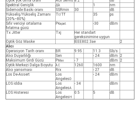
Optik yok olma oranı
Acil Servis
8.2
dB
Spektral Genişlik
Δλ
1
nm
Sidemode Baskı oranı
SSRmin
30
dB
Yükseliş/Yükseliş Zamanı
Tr/Tf
35
ps
(20%~80%)
Sıfır vericiyi ortalama
P
-30
dBm
Kapat.
fırlatma gücü
Tx Jitter
Txj
Her standart
gereksinimine uygun
Optik Göz Maske
IEEE802.3ae
2
Alıcı
Operasyon Tarih oranı
BR
9.95
11.3
Gb/s
Alıcı Duyarlılığı
Sen
- 24
dBm
2
Maksimum Girdi Gücü
P
- 7
dBm
2
Max
Optik Merkezi Dalga Boyutu
λ
1260
1600
nm
C
Alıcı yansıması
Rrx
- 27
dB
Los De-Assert
Los
- 24
dBm
Angeles
D
LOS iddia
Los
- 34
dBm
Angeles
A
LOS Histeresi
Los
0.5
5
dB
Angeles
H