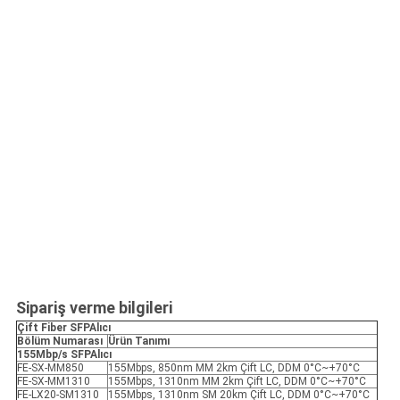
Sipariş verme bilgileri
Çift Fiber SFP
Alıcı
Bölüm Numarası
Ürün Tanımı
155Mbp/s SFP
Alıcı
FE-SX-MM850
155Mbps, 850nm MM 2km Çift LC, DDM 0°C~+70°C
FE-SX-MM1310
155Mbps, 1310nm MM 2km Çift LC, DDM 0°C~+70°C
FE-LX20-SM1310
155Mbps, 1310nm SM 20km Çift LC, DDM 0°C~+70°C