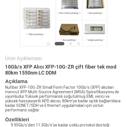
GIZLILIK
POLITIKASI
Ürün Açıklaması
10Gb/s XFP Alıcı XFP-10G-ZR çift fiber tek mod
80km 1550nm LC DDM
Açıklama
Nufiber XFP-10G-ZR Small Form Factor 10Gb/s (XFP) alıcıları
mevcut XFP Multi-Source Agreement (MSA) Spesifikasyonu ile
uyumludur.Yüksek performanslı soğutulmuş EML verici ve
yüksek hassasiyetli APD alıcısı, 80km'ye kadar optik bağlantılara
kadar SONET/SDH ve Ethernet uygulamaları için üstün
performans sağlar.
Özellikleri
9.95Gb/s'den 11.3Gb/s'ye kadar çoklu protokol desteği