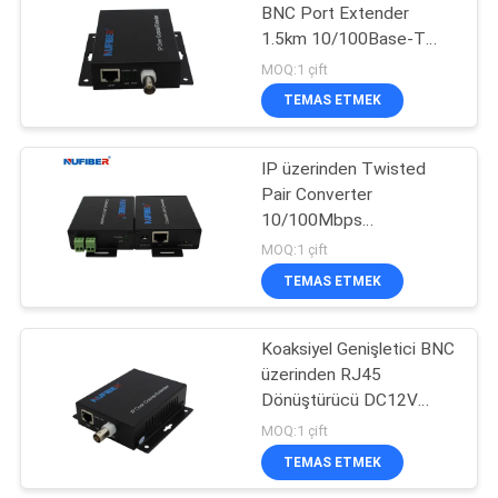
BNC Port Extender
1.5km 10/100Base-T
35
RJ45 Koaksiyel
MOQ:1 çift
Dönüştürücü DC12V
TEMAS ETMEK
Bakır Modülü
IP üzerinden Twisted
Pair Converter
10/100Mbps
Ethernet'ten 2 tel uzatan
MOQ:1 çift
asansör kamerası için
TEMAS ETMEK
63
Koaksiyel Genişletici BNC
Aktif Optik Kablo
üzerinden RJ45
Dönüştürücü DC12V
üzerinden 10/100M
MOQ:1 çift
Ethernet
TEMAS ETMEK