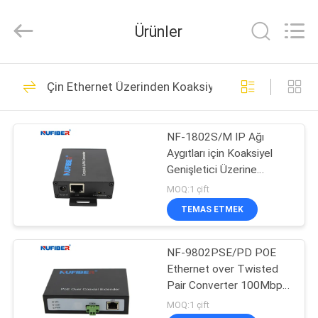
Fivision
Digital
Technology
Ürünler
Co.,Ltd.
All
Rights
Reserved.
Developed
EV
53
by
Çin Ethernet Üzerinden Koaksiyel Genişletici
ECER
100G QSFP28 Alıcı-
ÜRÜN:%
Verici
NF-1802S/M IP Ağı
S
Aygıtları için Koaksiyel
Genişletici Üzerine
HAKKIMIZDA
Ethernet 80Mbps'e
MOQ:1 çift
Kadar Hızlı Veri İletişim
TEMAS ETMEK
34
FABRIKA
40G QSFP + Alıcı-
NF-9802PSE/PD POE
TURU
Ethernet over Twisted
Verici
Pair Converter 100Mbps
KALITE
POE RJ45'ten 2 tel
MOQ:1 çift