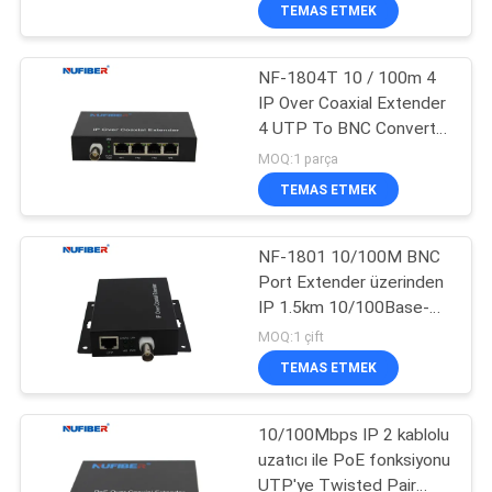
uzatan DC48V'ye
KONTROL
TEMAS ETMEK
NF-1804T 10 / 100m 4
BIZIMLE
24
IP Over Coaxial Extender
ILETIŞIME
4 UTP To BNC Converter
25G SFP28 Alıcı-
GEÇIN
2km Güç kaynağı 12V
MOQ:1 parça
Verici
TEMAS ETMEK
HABERLER
NF-1801 10/100M BNC
Port Extender üzerinden
BIR
IP 1.5km 10/100Base-T
79
TEKLIF
RJ45'ten Koaksiyel
MOQ:1 çift
Değiştiricise DC12V
10G SFP + Alıcı-
ISTEĞI
TEMAS ETMEK
Pürüzsüz ve Istikrarlı Ağ
Performansı
Verici
10/100Mbps IP 2 kablolu
SITE
uzatıcı ile PoE fonksiyonu
HARITASI
UTP'ye Twisted Pair