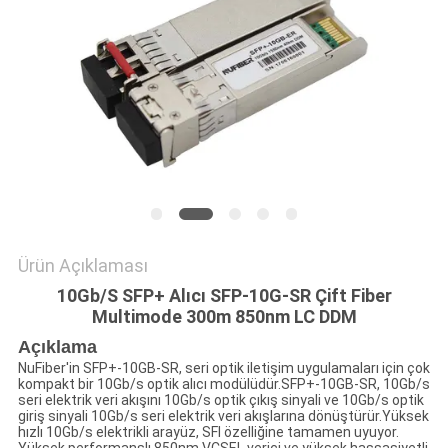
GIZLILIK
POLITIKASI
Ürün Açıklaması
10Gb/S SFP+ Alıcı SFP-10G-SR Çift Fiber
Multimode 300m 850nm LC DDM
Açıklama
NuFiber'in SFP+-10GB-SR, seri optik iletişim uygulamaları için çok
kompakt bir 10Gb/s optik alıcı modülüdür.SFP+-10GB-SR, 10Gb/s
seri elektrik veri akışını 10Gb/s optik çıkış sinyali ve 10Gb/s optik
giriş sinyali 10Gb/s seri elektrik veri akışlarına dönüştürür.Yüksek
hızlı 10Gb/s elektrikli arayüz, SFI özelliğine tamamen uyuyor.