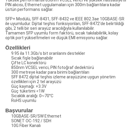
Yüksek performanslı 850nm VCSEL verici ve yüksek hassasiyetli
PIN alıcısı, Ethernet uygulamaları için 300m bağlantılara kadar
üstün performans sağlar.
SFP+ Modülü, SFF-8431, SFF-8432 ve IEEE 802.3ae 10GBASE-SR
ile uyumludur. Dijital teşhis fonksiyonları, SFF-8472'de belirtildiği
gibi, 2 telli bir seri arayüz aracılığıyla kullanılabilir.
Tamamen SFP uyumlu form faktörü, sıcak takılabilirlik, kolay
optik port yükseltmeleri ve düşük EMI emisyonu sağlar.
Özellikleri
9.95 ila 11.3Gb/s bit oranlarını destekler
Sıcak fişle bağlanabilir
Çifte LC konektörü
850nm VCSEL verici, PIN fotoğraf dedektörü
300 metreye kadar para birimi bağlantıları
SFF 8472 dijital teşhis izleme arayüzüne uygun yönetim
özellikleri için 2 tel arayüzü
Güç kaynağı: +3.3V
Güç tüketimi <1W
Sıcaklık aralığı: 0~70°C
RoHS uyumlu
Başvurular
10GBASE-SR/SW Ethernet
SONET OC-192 / SDH
10G Fiber Kanalı