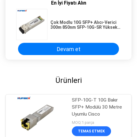
En İyi Fiyatı Alın
Çok Modlu 10G SFP+ Alıcı-Verici
300m 850nm SFP-10G-SR Yüksek
Hassasiyet
Devam et
Ürünleri
SFP-10G-T 10G Bakır
SFP+ Modülü 30 Metre
Uyumlu Cisco
MOQ:1 parça
TEMAS ETMEK