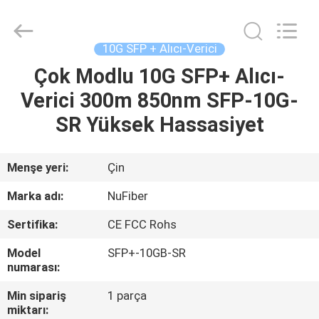
Fivision
Digital
Technology
Co.,Ltd.
All
10G SFP + Alıcı-Verici
Rights
Reserved.
Developed
Çok Modlu 10G SFP+ Alıcı-
EV
by
ECER
Verici 300m 850nm SFP-10G-
ÜRÜN:%
SR Yüksek Hassasiyet
S
Menşe yeri:
Çin
HAKKIMIZDA
Marka adı:
NuFiber
Sertifika:
CE FCC Rohs
FABRIKA
Model
SFP+-10GB-SR
TURU
numarası:
Min sipariş
1 parça
KALITE
miktarı: