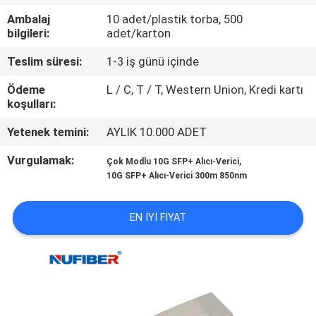
KONTROL
Ambalaj
10 adet/plastik torba, 500
bilgileri:
adet/karton
BIZIMLE
Teslim süresi:
1-3 iş günü içinde
ILETIŞIME
Ödeme
L / C, T / T, Western Union, Kredi kartı
GEÇIN
koşulları:
Yetenek temini:
AYLIK 10.000 ADET
HABERLER
Vurgulamak:
,
Çok Modlu 10G SFP+ Alıcı-Verici
10G SFP+ Alıcı-Verici 300m 850nm
BIR
TEKLIF
EN IYI FIYAT
ISTEĞI
SITE
HARITASI