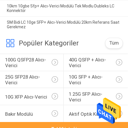
10km 10gbe Sfp+ Alıcı-Verici Modülü Tek Modlu Dubleks LC
Konnektör
SM Bidi LC 10ge SFP+ Alıcı-Verici Modülü 20km Referans Saat
Gerekmez
Popüler Kategoriler
Tüm
100G QSFP28 Alıcı-
40G QSFP + Alıcı-
Verici
Verici
25G SFP28 Alıcı-
10G SFP + Alıcı-
Verici
Verici
1.25G SFP Alıcı-
10G XFP Alıcı-Verici
Verici
Bakır Modülü
Aktif Optik Kablo