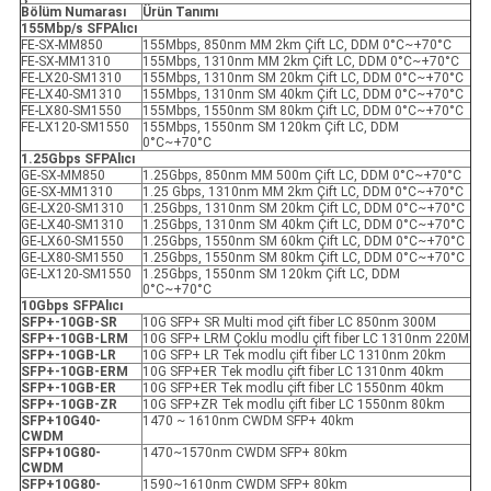
Bölüm Numarası
Ürün Tanımı
155Mbp/s SFP
Alıcı
FE-SX-MM850
155Mbps, 850nm MM 2km Çift LC, DDM 0°C~+70°C
FE-SX-MM1310
155Mbps, 1310nm MM 2km Çift LC, DDM 0°C~+70°C
FE-LX20-SM1310
155Mbps, 1310nm SM 20km Çift LC, DDM 0°C~+70°C
FE-LX40-SM1310
155Mbps, 1310nm SM 40km Çift LC, DDM 0°C~+70°C
FE-LX80-SM1550
155Mbps, 1550nm SM 80km Çift LC, DDM 0°C~+70°C
FE-LX120-SM1550
155Mbps, 1550nm SM 120km Çift LC, DDM
0°C~+70°C
1.25Gbps SFP
Alıcı
GE-SX-MM850
1.25Gbps, 850nm MM 500m Çift LC, DDM 0°C~+70°C
GE-SX-MM1310
1.25 Gbps, 1310nm MM 2km Çift LC, DDM 0°C~+70°C
GE-LX20-SM1310
1.25Gbps, 1310nm SM 20km Çift LC, DDM 0°C~+70°C
GE-LX40-SM1310
1.25Gbps, 1310nm SM 40km Çift LC, DDM 0°C~+70°C
GE-LX60-SM1550
1.25Gbps, 1550nm SM 60km Çift LC, DDM 0°C~+70°C
GE-LX80-SM1550
1.25Gbps, 1550nm SM 80km Çift LC, DDM 0°C~+70°C
GE-LX120-SM1550
1.25Gbps, 1550nm SM 120km Çift LC, DDM
0°C~+70°C
10Gbps SFP
Alıcı
SFP+-10GB-SR
10G SFP+ SR Multi mod çift fiber LC 850nm 300M
SFP+-10GB-LRM
10G SFP+ LRM Çoklu modlu çift fiber LC 1310nm 220M
SFP+-10GB-LR
10G SFP+ LR Tek modlu çift fiber LC 1310nm 20km
SFP+-10GB-ER
M
10G SFP+ER Tek modlu çift fiber LC 1310nm 40km
SFP+-10GB-ER
10G SFP+ER Tek modlu çift fiber LC 1550nm 40km
SFP+-10GB-ZR
10G SFP+ZR Tek modlu çift fiber LC 1550nm 80km
SFP+10G40-
1470 ~ 1610nm CWDM SFP+ 40km
CWDM
SFP+10G80-
1470~1570nm CWDM SFP+ 80km
CWDM
SFP+10G80-
1590~1610nm CWDM SFP+ 80km