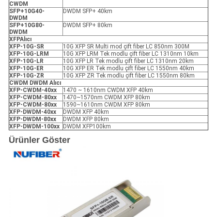
CWDM
SFP+10G40-
DWDM SFP+ 40km
DWDM
SFP+10G80-
DWDM SFP+ 80km
DWDM
X
FP
Alıcı
XFP
-10G-SR
10G XFP SR Multi mod çift fiber LC 850nm 300M
XFP
-10G-LRM
10G XFP LRM Tek modlu çift fiber LC 1310nm 10km
XFP
-10G-LR
10G XFP LR Tek modlu çift fiber LC 1310nm 20km
XFP
-10G-ER
10G XFP ER Tek modlu çift fiber LC 1550nm 40km
XFP
-10G-ZR
10G XFP ZR Tek modlu çift fiber LC 1550nm 80km
CWDM DWDM Alıcı
XFP
-
CWDM-40xx
1470 ~ 1610nm CWDM XFP 40km
XFP
-
CWDM-80xx
1470~1570nm CWDM XFP 80km
XFP
-
CWDM-80xx
1590~1610nm CWDM XFP 80km
XFP
-
DWDM-40xx
DWDM XFP 40km
XFP
-
DWDM-80xx
DWDM XFP 80km
XFP
-
DWDM-100xx
DWDM XFP100km
Ürünler Göster