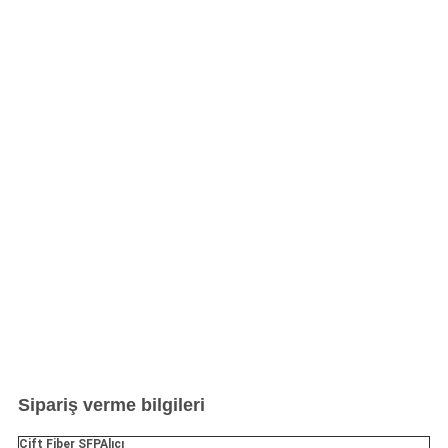
Sipariş verme bilgileri
Çift Fiber SFP
Alıcı