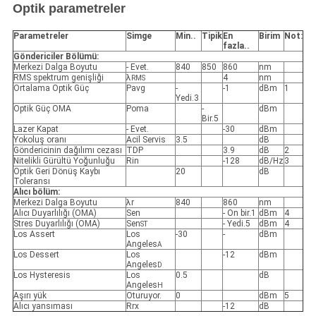
Optik parametreler
Parametreler
Simge
Min.
.
Tipik
En
Birim
Not:
fazla.
.
Göndericiler Bölümü:
Merkezi Dalga Boyutu
- Evet.
840
850
860
nm
RMS spektrum genişliği
λ
4
nm
RMS
Ortalama Optik Güç
Pavg
-
-1
dBm
1
Yedi.3
Optik Güç OMA
Poma
-
dBm
Bir.5
Lazer Kapat
- Evet.
-30
dBm
Yokoluş oranı
Acil Servis
3.5
dB
Göndericinin dağılımı cezası
TDP
3.9
dB
2
Nitelikli Gürültü Yoğunluğu
Rin
-128
dB/Hz
3
Optik Geri Dönüş Kaybı
20
dB
Toleransı
Alıcı bölüm:
Merkezi Dalga Boyutu
λr
840
860
nm
Alıcı Duyarlılığı (OMA)
Sen
- On bir.1
dBm
4
Stres Duyarlılığı (OMA)
Sen
- Yedi.5
dBm
4
ST
Los Assert
Los
-30
-
dBm
Angeles
A
Los Dessert
Los
-12
dBm
Angeles
D
Los Hysteresis
Los
0.5
dB
Angeles
H
Aşırı yük
Oturuyor.
0
dBm
5
Alıcı yansıması
Rrx
-12
dB