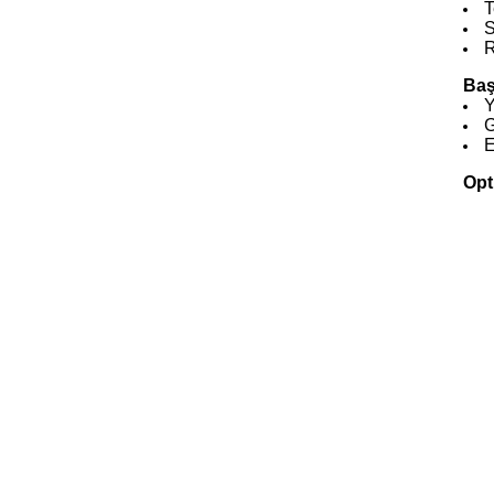
T
S
R
Baş
Y
G
E
Opt