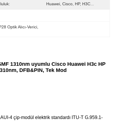
uluk:
Huawei, Cisco, HP, H3C...
8 Optik Alıcı-Verici
, 
SMF 1310nm uyumlu Cisco Huawei H3c HP
 1310nm, DFB&PIN, Tek Mod
I-4 çip-modül elektrik standardı ITU-T G.959.1-