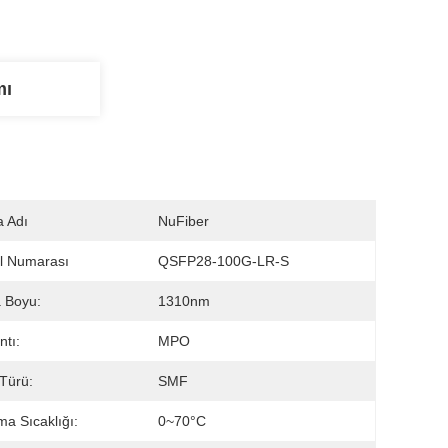
mı
 Adı
NuFiber
l Numarası
QSFP28-100G-LR-S
 Boyu:
1310nm
ntı:
MPO
 Türü:
SMF
ma Sıcaklığı:
0~70°C