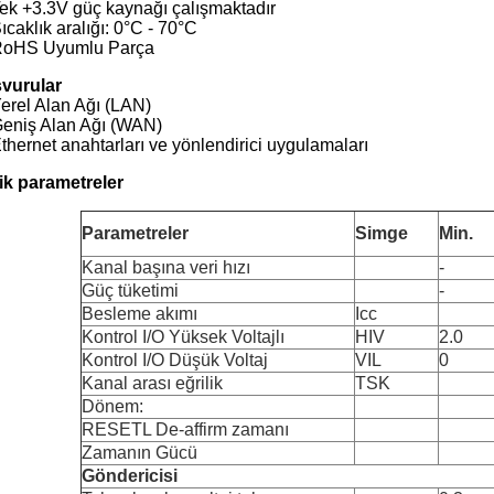
ek +3.3V güç kaynağı çalışmaktadır
ıcaklık aralığı: 0°C - 70°C
oHS Uyumlu Parça
vurular
erel Alan Ağı (LAN)
eniş Alan Ağı (WAN)
thernet anahtarları ve yönlendirici uygulamaları
ik parametreler
Parametreler
Simge
Min.
Kanal başına veri hızı
-
Güç tüketimi
-
Besleme akımı
Icc
Kontrol I/O Yüksek Voltajlı
HIV
2.0
Kontrol I/O Düşük Voltaj
VIL
0
Kanal arası eğrilik
TSK
Dönem:
RESETL De-affirm zamanı
Zamanın Gücü
Göndericisi