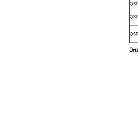
QSF
QSF
QSF
Ürü