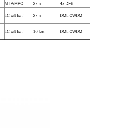
MTP/MPO
2km
4x DFB
LC çift katlı
2km
DML CWDM
LC çift katlı
10 km.
DML CWDM