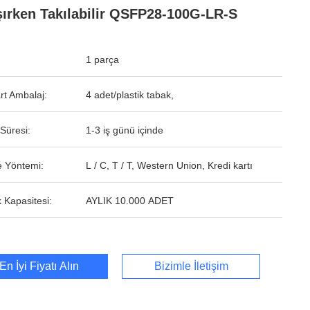
şırken Takılabilir QSFP28-100G-LR-S
1 parça
rt Ambalaj:
4 adet/plastik tabak,
Süresi:
1-3 iş günü içinde
 Yöntemi:
L / C, T / T, Western Union, Kredi kartı
 Kapasitesi:
AYLIK 10.000 ADET
En İyi Fiyatı Alın
Bizimle İletişim