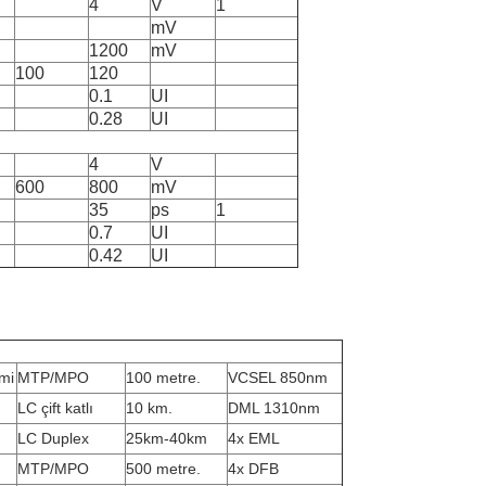
4
V
1
mV
1200
mV
100
120
0.1
UI
0.28
UI
4
V
600
800
mV
35
ps
1
0.7
UI
0.42
UI
imi
MTP/MPO
100 metre.
VCSEL 850nm
LC çift katlı
10 km.
DML 1310nm
LC Duplex
25km-40km
4x EML
MTP/MPO
500 metre.
4x DFB