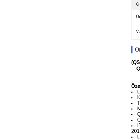
Ga
Ür
V
Ü
(QS
Q
Özel
D
K
T
M
G
I
201
D