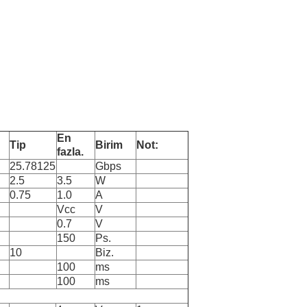
En
Tip
Birim
Not:
fazla.
25.78125
Gbps
2.5
3.5
W
0.75
1.0
A
Vcc
V
0.7
V
150
Ps.
10
Biz.
100
ms
100
ms