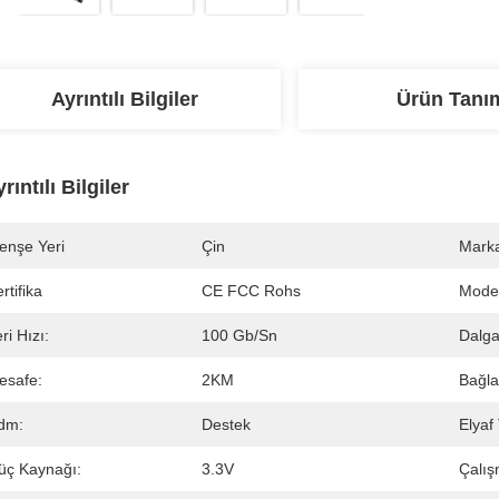
Ayrıntılı Bilgiler
Ürün Tanı
rıntılı Bilgiler
enşe Yeri
Çin
Marka
rtifika
CE FCC Rohs
Mode
ri Hızı:
100 Gb/sn
Dalga
esafe:
2KM
Bağla
dm:
Destek
Elyaf
üç Kaynağı:
3.3V
Çalış