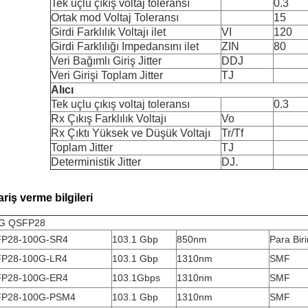
Tek uçlu çıkış voltaj toleransı
0.3
Ortak mod Voltaj Toleransı
15
Girdi Farklılık Voltajı ilet
VI
120
Girdi Farklılığı Impedansını ilet
ZIN
80
Veri Bağımlı Giriş Jitter
DDJ
Veri Girişi Toplam Jitter
TJ
Alıcı
Tek uçlu çıkış voltaj toleransı
0.3
Rx Çıkış Farklılık Voltajı
Vo
Rx Çıktı Yüksek ve Düşük Voltajı
Tr/Tf
Toplam Jitter
TJ
Deterministik Jitter
DJ.
ariş verme bilgileri
G QSFP28
P28-100G-SR4
103.1 Gbp
850nm
Para Bir
P28-100G-LR4
103.1 Gbp
1310nm
SMF
P28-100G-ER4
103.1Gbps
1310nm
SMF
P28-100G-PSM4
103.1 Gbp
1310nm
SMF