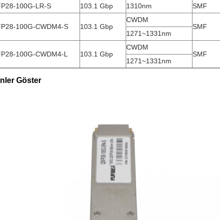
P28-100G-LR-S
103.1 Gbp
1310nm
SMF
CWDM
P28-100G-CWDM4-S
103.1 Gbp
SMF
1271~1331nm
CWDM
P28-100G-CWDM4-L
103.1 Gbp
SMF
1271~1331nm
nler Göster