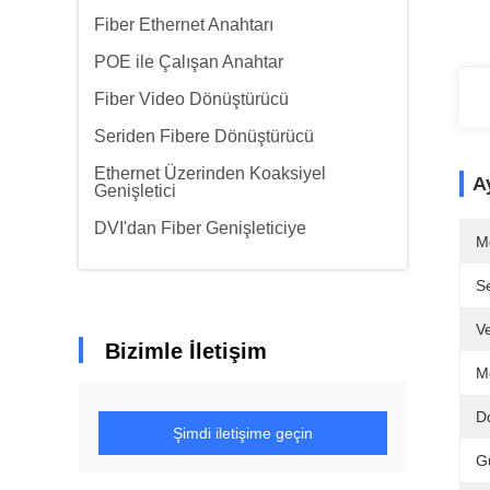
Fiber Ethernet Anahtarı
POE ile Çalışan Anahtar
Fiber Video Dönüştürücü
Seriden Fibere Dönüştürücü
Ethernet Üzerinden Koaksiyel
Ay
Genişletici
DVI'dan Fiber Genişleticiye
M
Se
Ve
Bizimle İletişim
M
D
Şimdi iletişime geçin
G