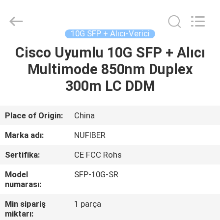
Fivision
Digital
Technology
Co.,Ltd.
All
10G SFP + Alıcı-Verici
Rights
Reserved.
Developed
Cisco Uyumlu 10G SFP + Alıcı
EV
by
ECER
Multimode 850nm Duplex
ÜRÜN:%
300m LC DDM
S
Place of Origin:
China
HAKKIMIZDA
Marka adı:
NUFIBER
Sertifika:
CE FCC Rohs
FABRIKA
Model
SFP-10G-SR
TURU
numarası:
Min sipariş
1 parça
KALITE
miktarı: