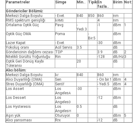
Parametreler
Simge
Min.
.
Tipik
En
Birim
Not:
fazla.
.
Göndericiler Bölümü:
Merkezi Dalga Boyutu
- Evet.
840
850
860
nm
RMS spektrum genişliği
λ
4
nm
RMS
Ortalama Optik Güç
Pavg
-
-1
dBm
1
Yedi.3
Optik Güç OMA
Poma
-
dBm
Bir.5
Lazer Kapat
- Evet.
-30
dBm
Yokoluş oranı
Acil Servis
3.5
dB
Göndericinin dağılımı cezası
TDP
3.9
dB
2
Nitelikli Gürültü Yoğunluğu
Rin
-128
dB/Hz
3
Optik Geri Dönüş Kaybı
20
dB
Toleransı
Alıcı bölüm:
Merkezi Dalga Boyutu
λr
840
860
nm
Alıcı Duyarlılığı (OMA)
Sen
- On bir.1
dBm
4
Stres Duyarlılığı (OMA)
Sen
- Yedi.5
dBm
4
ST
Los Assert
Los
-30
-
dBm
Angeles
A
Los Dessert
Los
-12
dBm
Angeles
D
Los Hysteresis
Los
0.5
dB
Angeles
H
Aşırı yük
Oturuyor.
0
dBm
5
Alıcı yansıması
Rrx
-12
dB