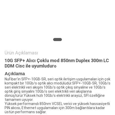
GIZLILIK
POLITIKASI
Ürün Açıklaması
10G SFP+ Alıcı Çoklu mod 850nm Duplex 300m LC
DDM Cisc ile uyumludur
o
Açıklama
NuFiber'in SFP+-10GB-SR, seri optik iletişim uygulamaları için çok
kompakt bir 10Gb/s optik alıcı modülüdür.SFP+-10GB-SR, 10Gb/s
seri elektrikli veri akışını 10Gb/s optik çıkış sinyaline ve 10Gb/s
optik giriş sinyalini 10Gb/s seri elektrikli veri akışlarına
dönüştürür.Yüksek hızlı 10Gb/s elektrikli arayüz, SFI özelliğine
tamamen uyuyor.
Yüksek performanslı 850nm VCSEL verici ve yüksek hassasiyetli
PIN alıcısı, Ethernet uygulamaları için 300m bağlantılara kadar
üstün performans sağlar.