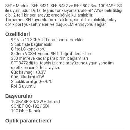
SFP+ Modülü, SFF-8431, SFF-8432 ve IEEE 802.3ae 10GBASE-SR
ile uyumludur. Dijital teşhis fonksiyonları, SFF-8472'de belirtildiği
gibi, 2 telli bir seri arayüz aracılığıyla kullanılabilir.
Tamamen SFP uyumlu form faktörü, sıcak takılabilirlik, kolay
optik port yükseltmeleri ve düşük EMI emisyonu sağlar.
Özellikleri
9.95 ila 11.3Gb/s bit oranlarını destekler
Sıcak fişle bağlanabilir
Çifte LC konektörü
850nm VCSEL verici, PIN fotoğraf dedektörü
300 metreye kadar para birimi bağlantıları
SFF 8472 dijital teşhis izleme arayüzüne uygun yönetim
özellikleri için 2 tel arayüzü
Güç kaynağı: +3.3V
Güç tüketimi <1W
Sıcaklık aralığı: 0~70°C
RoHS uyumlu
Başvurular
10GBASE-SR/SW Ethernet
SONET OC-192 / SDH
10G Fiber Kanalı
Optik parametreler