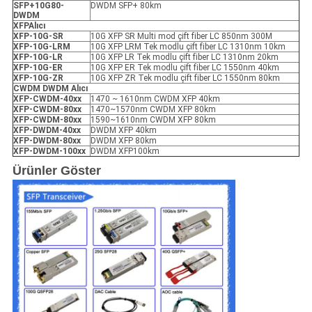
SFP+10G80-
DWDM SFP+ 80km
DWDM
X
FP
Alıcı
XFP
-10G-SR
10G XFP SR Multi mod çift fiber LC 850nm 300M
XFP
-10G-LRM
10G XFP LRM Tek modlu çift fiber LC 1310nm 10km
XFP
-10G-LR
10G XFP LR Tek modlu çift fiber LC 1310nm 20km
XFP
-10G-ER
10G XFP ER Tek modlu çift fiber LC 1550nm 40km
XFP
-10G-ZR
10G XFP ZR Tek modlu çift fiber LC 1550nm 80km
CWDM DWDM Alıcı
XFP
-
CWDM-40xx
1470 ~ 1610nm CWDM XFP 40km
XFP
-
CWDM-80xx
1470~1570nm CWDM XFP 80km
XFP
-
CWDM-80xx
1590~1610nm CWDM XFP 80km
XFP
-
DWDM-40xx
DWDM XFP 40km
XFP
-
DWDM-80xx
DWDM XFP 80km
XFP
-
DWDM-100xx
DWDM XFP100km
Ürünler Göster