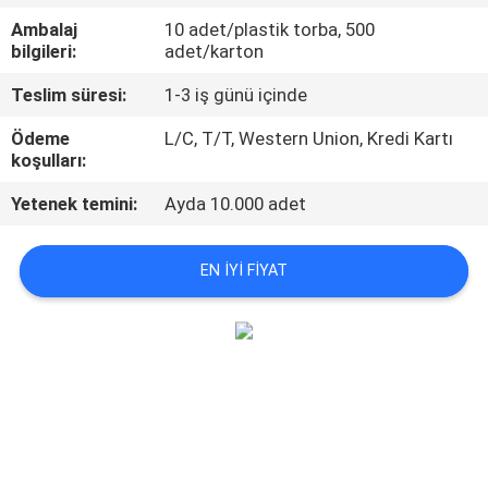
KONTROL
Ambalaj
10 adet/plastik torba, 500
bilgileri:
adet/karton
BIZIMLE
Teslim süresi:
1-3 iş günü içinde
ILETIŞIME
Ödeme
L/C, T/T, Western Union, Kredi Kartı
GEÇIN
koşulları:
Yetenek temini:
Ayda 10.000 adet
HABERLER
EN IYI FIYAT
BIR
TEKLIF
ISTEĞI
SITE
HARITASI