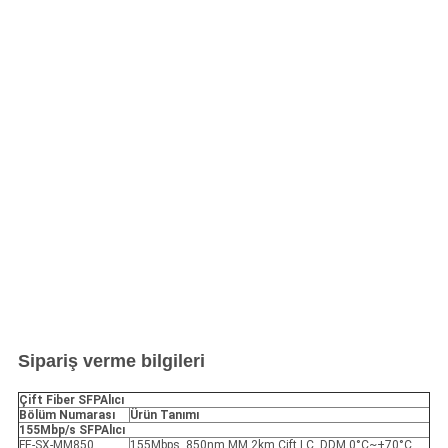
Sipariş verme bilgileri
Çift Fiber SFP
Alıcı
Bölüm Numarası
Ürün Tanımı
155Mbp/s SFP
Alıcı
FE-SX-MM850
155Mbps, 850nm MM 2km Çift LC, DDM 0°C~+70°C