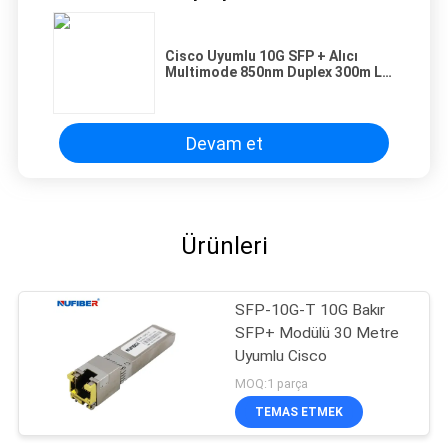
Cisco Uyumlu 10G SFP + Alıcı
Multimode 850nm Duplex 300m LC
DDM
Devam et
Ürünleri
SFP-10G-T 10G Bakır
SFP+ Modülü 30 Metre
Uyumlu Cisco
MOQ:1 parça
TEMAS ETMEK